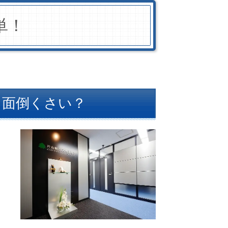
単！
て面倒くさい？