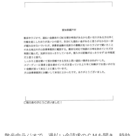
散歩中ラジオで、過払い金請求のＣＭを聞き、時効