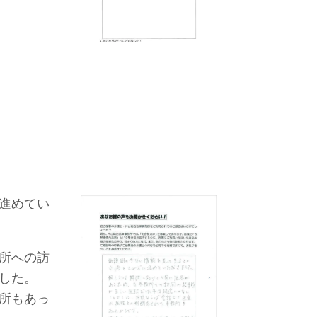
進めてい
所への訪
した。
所もあっ