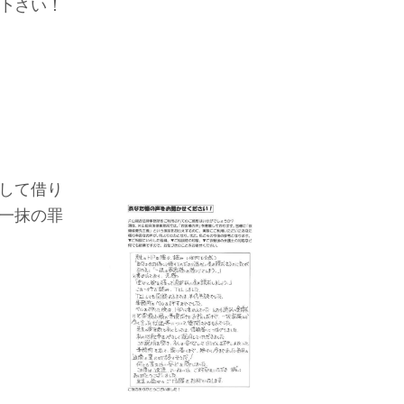
下さい！
して借り
一抹の罪