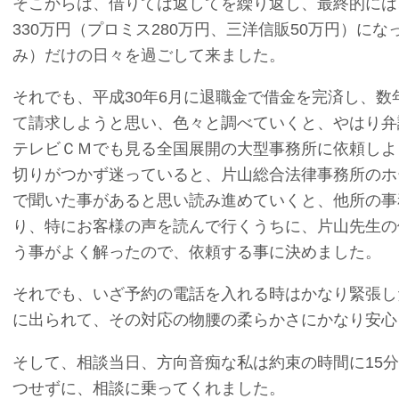
そこからは、借りては返してを繰り返し、最終的には
330万円（プロミス280万円、三洋信販50万円）に
み）だけの日々を過ごして来ました。
それでも、平成30年6月に退職金で借金を完済し、
て請求しようと思い、色々と調べていくと、やはり弁
テレビＣＭでも見る全国展開の大型事務所に依頼しよ
切りがつかず迷っていると、片山総合法律事務所のホ
で聞いた事があると思い読み進めていくと、他所の事
り、特にお客様の声を読んで行くうちに、片山先生の
う事がよく解ったので、依頼する事に決めました。
それでも、いざ予約の電話を入れる時はかなり緊張し
に出られて、その対応の物腰の柔らかさにかなり安心
そして、相談当日、方向音痴な私は約束の時間に15
つせずに、相談に乗ってくれました。