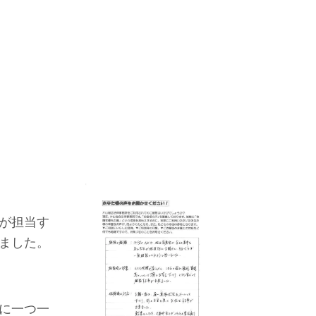
が担当す
ました。
に一つ一