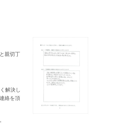
と親切丁
早く解決し
連絡を頂
。